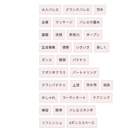
大人バレエ
グランドバレエ
茨木
全幕
マッサージ
バレエの基本
基礎
体感
表現力
オープン
生徒募集
健康
いきいき
楽しく
ダンス
種類
パドドゥ
アダジオクラス
パートナリング
グランパドドゥ
上達
茨木市
阪急
おしゃれ
コーディネート
テクニック
練習
簡単
バレエスタジオ
リフレッシュ
Sダンススペース