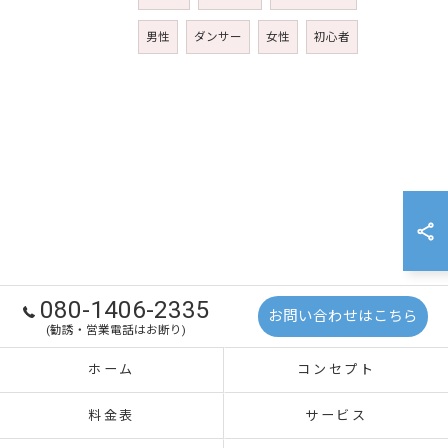
男性
ダンサー
女性
初心者
080-1406-2335
お問い合わせはこちら
(勧誘・営業電話はお断り)
ホーム
コンセプト
料金表
サービス