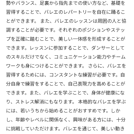
勢やバランス、足裏から指先までの使い方など、基礎を
習得することで、バレエのレパートリーを自在に踊るこ
とができます。 また、バレエのレッスンは周囲の人と協
調することが必要です。それぞれのポジションやステッ
プを正確に踏むことで、美しい一体感を形成することが
できます。レッスンに参加することで、ダンサーとして
のスキルだけでなく、コミュニケーション能力やチーム
ワークも身につけることができます。 さらに、バレエを
習得するためには、コンスタントな練習が必要です。自
分自身で練習をすることで、自己表現力を高めることが
できます。また、バレエを学ぶことで、身体が健康にな
り、ストレス解消にもなります。 本格的なバレエを学ぶ
には、若いうちから始めることがおすすめです。しか
し、年齢やレベルに関係なく、興味がある方には、十分
に挑戦していただけます。バレエを通じて、美しい動き