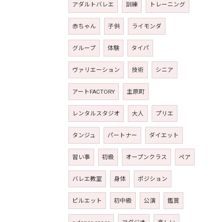
アダルトバレエ
訓練
トレーニング
赤ちゃん
子供
ライモンダ
グループ
体験
タイパ
ヴァリエーション
技術
シニア
アートFACTORY
主原町
レンタルスタジオ
大人
プリエ
タンジュ
パートナー
ダイエット
習い事
初級
オープンクラス
ペア
バレエ教室
身体
ポジション
ピルエット
初中級
公演
鑑賞