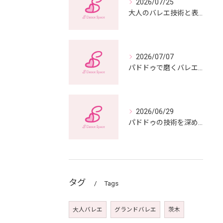
2026/07/25
大人のバレエ技術と表現力を高めるレッスン方法
2026/07/07
パドドゥで磨くバレエの表現力と技術力
2026/06/29
パドドゥの技術を深めるための実践ポイント
タグ
Tags
大人バレエ
グランドバレエ
茨木