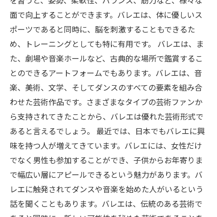
を習うと、姿勢、柔軟性、バランス、筋力など、様々な
面で向上することができます。バレエは、体に優しいス
ポーツであると同時に、脳を刺激することもできるた
め、トレーニングとしても特に有用です。 バレエは、ま
た、劇場や音楽ホールなど、古典的な場所で鑑賞するこ
とのできるアートフォームでもあります。バレエは、音
楽、美術、文学、そしてダンスのすべての要素を組み合
わせた芸術作品です。さまざまなタイプの芸術ファンか
ら支持されてきたことから、バレエは優れた芸術形式で
あると言えるでしょう。 最近では、日本でもバレエに興
味を持つ人が増えてきています。バレエには、女性だけ
でなく男性も参加することができ、子供からお年寄りま
で幅広い層にアピールできるという魅力があります。バ
レエに触発されてダンスや音楽を始めた人がいるという
話を聞くこともあります。バレエは、伝統のある芸術で