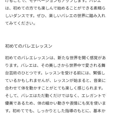
けることで、モチベーションもアップします。バレエ
は、初めての方でも楽しんで始めることができる素晴ら
しいダンスです。ぜひ、楽しいバレエの世界に踏み入れ
てみてください。
初めてのバレエレッスン
初めてのバレエレッスンは、新たな世界を開く感覚があ
ります。バレエは、その美しさから世界中で愛される舞
台芸術のひとつです。レッスンを受ける前には、緊張し
ているかもしれませんが、レッスンが始まると、音楽に
合わせて体を動かすことがとても楽しく感じられます。
そして、バレエはただ動くだけではなく、エレガントで
優美であるため、体の細かい動きや表情にも気を使いま
す。初めてでも、しっかりとした指導のもとに、基本か