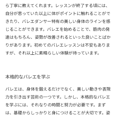
ら丁寧に教えてくれます。レッスンが終了する頃には、
自分が思っていた以上に体がポイントに触れることがで
きたり、バレエダンサー特有の美しい身体のラインを感
じることができます。バレエを始めることで、筋肉の発
達はもちろん、姿勢が改善されるといった良いことばか
りがあります。初めてのバレエレッスンは不安もありま
すが、それ以上に素晴らしい体験が待っています。
本格的なバレエを学ぶ
バレエは、身体を鍛えるだけでなく、美しい動きや表現
力を引き出す芸術の一つです。しかし、本格的なバレエ
を学ぶには、それなりの時間と努力が必要です。まず
は、基礎からしっかりと身につけることが大切です。姿